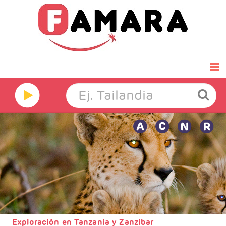
Inicio
Famara Select
Luna de miel
Grandes Viajes
Hoteles
Ofertas Exprés
Exploración en Tanzania y Zanzibar