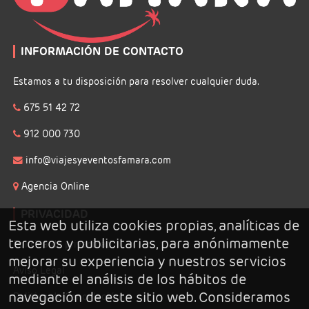
Karatu (Karatu)
+255 788 455 566
INFORMACIÓN DE CONTACTO
+ info
sitio web
Estamos a tu disposición para resolver cualquier duda.
675 51 42 72
912 000 730
info@viajesyeventosfamara.com
Agencia Online
PRIVACIDAD
Esta web utiliza cookies propias, analíticas de
terceros y publicitarias, para anónimamente
Politica de privacidad
mejorar su experiencia y nuestros servicios
Aviso Legal
mediante el análisis de los hábitos de
navegación de este sitio web. Consideramos
Politica de Cancelación