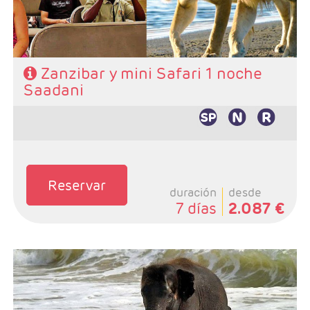
Zanzibar y mini Safari 1 noche
Saadani
Reservar
duración
desde
7 días
2.087 €
- Salidas: Diarias
- Ruta: Stone Town 1 noche, Sadani 2 noche y playas de
Zanzibar 2 noches (ampliables)
- Categoría hotelera: A elección del cliente