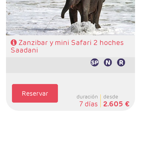
- Régimen: Pensión completa en safari y de libre
elección en Zanzibar
Zanzibar y mini Safari 2 hoches
Saadani
Reservar
duración
desde
7 días
2.605 €