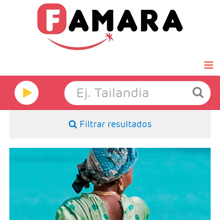
Inicio
Famara Select
Filtrar resultados
Luna de miel
Grandes Viajes
- Duración: Noches a elegir
- Salidas: Diarias
- Ruta: Zanzibar 5 noches (paquete base) o más
Hoteles
- Categoría hotelera: A elección del cliente
- Régimen: A elección del cliente
Ofertas Exprés