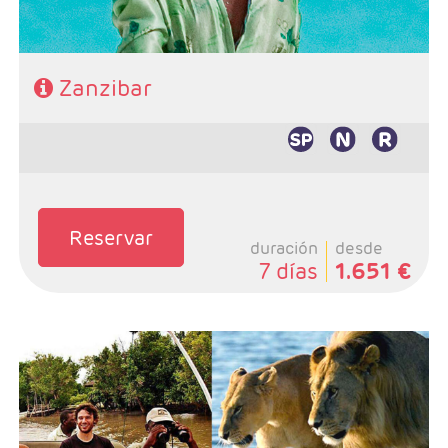
Zanzibar
Reservar
duración
desde
7 días
1.651 €
- Salidas: Diarias
- Ruta: Stone Town 1 noche, Sadani 1 noche y playas de
Zanzibar 3 noches (ampliables)
- Categoría hotelera: A elección del cliente
- Régimen: Pensión completa en safari y de libre
elección en Zanzibar