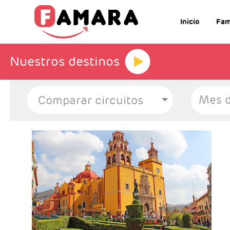
Inicio
Fam
Nuestros destinos
Mes d
-Salidas: Lunes
- Ruta: 3 Noches Ciudad de México, 1 Noche
San Miguel de Allende y 1 Noche en
Guanajuato
- Categoría Hotelera: C, B y A
Régimen: Según itinerario