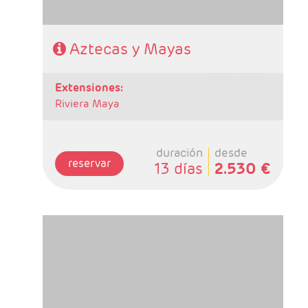
Aztecas y Mayas
extensiones:
Riviera Maya
duración
desde
reservar
13 días
2.530 €
-Salidas: Lunes
- Ruta: 3 Noches Ciudad de México, 2 Noches
en Oaxaca, 2 Noches en San Cristobal, y 1
Noche en Palenque
- Categoría Hotelera: C, B y A en el circuito
Régimen: HD + 2 almuerzos y 1 cena