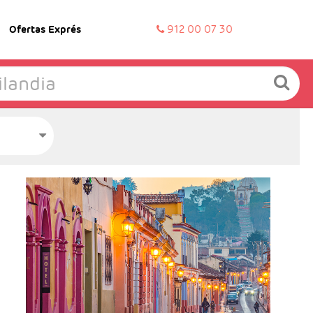
Ofertas Exprés
912 00 07 30
-Salidas: Jueves
- Ruta: 3 Noches Ciudad de México, 2 Noches
en San Cristóbal, 1 Noche en Palenque, 1
Noche en Campeche, 1 Noche en Mérida y 1
noche en Cancún
- Categoría Hotelera: C, B y A en el circuito
Régimen: Según itinerario