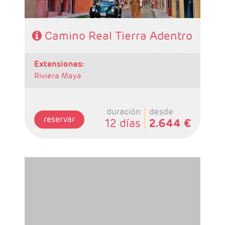
Camino Real Tierra Adentro
extensiones:
Riviera Maya
duración
desde
reservar
12 días
2.644 €
-Salidas: Sábados
- Ruta: 3 Noches Ciudad de México, 1 Noche
en Veracruz, 1 Noche en Puebla2 Noches en
Oaxaca, 1Noche en Tehuantepec, 2 Noches en
San Cristóbal, 1 Noche en Palenque, 1 Noche
en Campeche, 1 Noche en Mérida y 1 noche en
Cancún