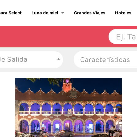
ara Select
Luna de miel
Grandes Viajes
Hoteles
e Salida
-Salidas: Sábados
- Ruta: 3 Noches Ciudad de México, 1 Noche
Palenque, 1 Noche en Campeche, 1 Noche en
Mérida y 1 noche en Cancún
- Categoría Hotelera: C, B y A
Régimen: Según itinerario