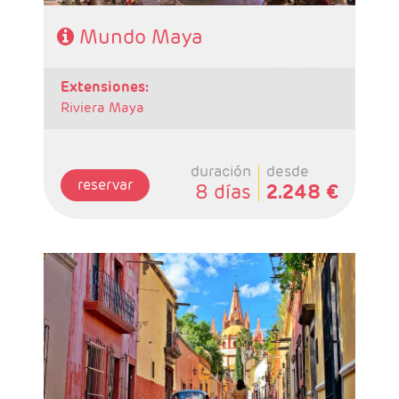
Mundo Maya
extensiones:
Riviera Maya
duración
desde
reservar
8 días
2.248 €
-Salidas: Lunes
- Ruta: 3 Noches Ciudad de México, 1 Noche
San Miguel de Allende,1 Noche en
Guanajuato, 2 noches Zacatecas, 1 noche
Guadalajara, 1 noche Morelia y 1 noche ciudad
de Mexico.
- Categoría Hotelera: C, B y A
Régimen: Según itinerario