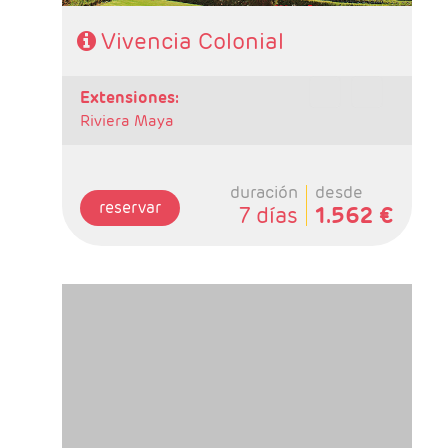
Vivencia Colonial
extensiones:
Riviera Maya
duración
desde
reservar
7 días
1.562 €
-Salidas: Lunes
- Ruta: 3 Noches Ciudad de México,2 Noches
en Oaxaca, 1Noche en Tehuantepec, 2 Noches
en San Cristóbal, 1 Noche en Palenque, 1
Noche en Campeche, 1 Noche en Mérida y 1
noche en Cancún
- Categoría Hotelera: C, B y A en el circuito
Régimen: Según itinerario