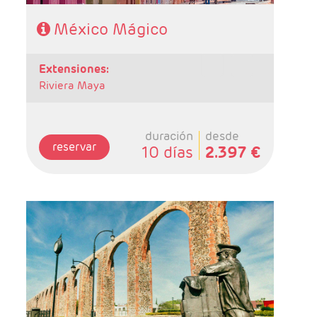
México Mágico
extensiones:
Riviera Maya
duración
desde
reservar
10 días
2.397 €
-Salidas: Martes
- Ruta: 2 Noches Ciudad de México, 1 Noche
San Miguel de Allende,1 Noche en
Guanajuato, 2 noches Zacatecas, 1 noche
Guadalajara, 1 noche Morelia, 1 noche Taxco y
1 noche ciudad de Mexico.
- Categoría Hotelera: C, B y A
Régimen: HD + 3 almuerzos