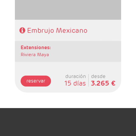
- Categoría Hotelera: C, B y A en el circuito
Régimen: Según itinerario
Embrujo Mexicano
extensiones:
Riviera Maya
duración
desde
reservar
15 días
3.265 €