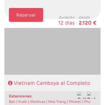
Reservar
duración
desde
12 días
2.120 €
- Salidas: Lunes y Viernes.
- Ruta: Ha noi 3n + Ha long 1n + Hoi an 2n + Hue 1n +
Saigón 2n + Siem Reap 3n
- Categoría hotelera: A elegir por el cliente.
- Régimen: MP o PC
Vietnam Camboya al Completo
extensiones:
Bali |
Krabi |
Maldivas |
Nha Trang |
Phuket |
Phu