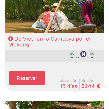
1n + Siem Reap 2n.
- Categoría hotelera: A elegir por el cliente.
- Régimen: MP o PC
De Vietnam a Camboya por el
Mekong
Reservar
duración
desde
15 días
3.144 €
- Salidas: Martes y sábados