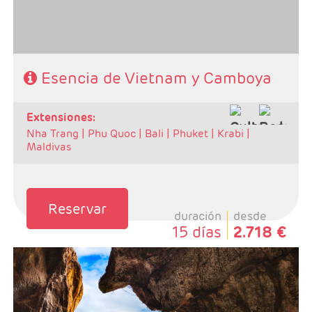
Esencia de Vietnam y Camboya
extensiones:
Nha Trang |
Phu Quoc |
Bali |
Phuket |
Krabi |
Maldivas
Reservar
duración
desde
15 días
2.718 €
- Salidas: Martes y Sábados.
- Ruta: Ha noi 2n + Ha long 1n + Hoi an 2n + Hue 1n +
Saigón 2 n y Luang Prabang 3 n
- Categoría hotelera: A elegir por el cliente.