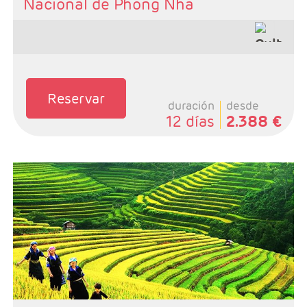
Nacional de Phong Nha
Reservar
duración
desde
12 días
2.388 €
- Salidas: Lunes
- Ruta: 3 noches Ho Chi Minh, 2 noches Hoi An, 2
noches Hue, 1 noche Hanoi
- Categoría hotelera: A elegir por el cliente.
- Régimen:Desayunos + 8 + 1 cena