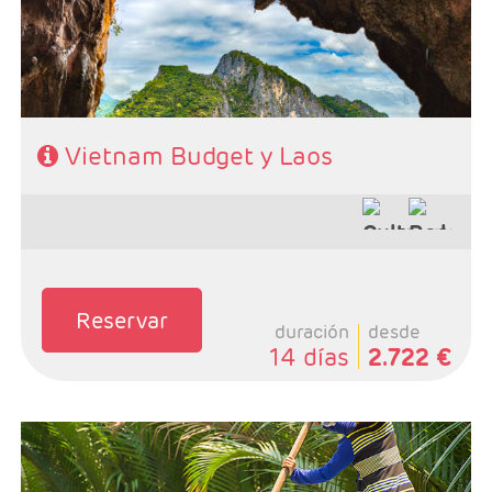
- Régimen: MP o PC
Vietnam Budget y Laos
Reservar
duración
desde
14 días
2.722 €
- Salidas: Martes y Sábados
- Ruta: Ha noi 2n + Ha long 1n + Hoi an 2n + Hue 1n +
Saigón 1n + Cantho 1n + Chau Doc 1n + Phnom Penh