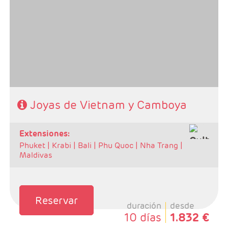
- Ruta: Ha noi 2n + Ha long 1n + Hoia An 2n + Camboya
2n
- Categoría hotelera: A elegir por el cliente.
- Régimen:Desayunos + 6 almuerzos + 1 cena
Joyas de Vietnam y Camboya
extensiones:
Phuket |
Krabi |
Bali |
Phu Quoc |
Nha Trang |
Maldivas
Reservar
duración
desde
10 días
1.832 €