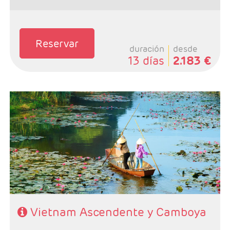
Reservar
duración
desde
13 días
2.183 €
- Salidas: Lunes
- Ruta: 3 noches Ho Chi Minh, 2 noches Hoi An, 2
noches Hue, 2 noches Hanoi y 3 noches Camboya
- Categoría hotelera: A elegir por el cliente.
- Régimen:Desayunos + 8 almuerzos+ 1 cena
Vietnam Ascendente y Camboya