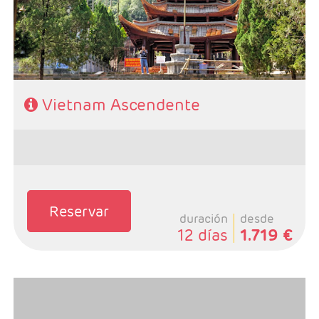
- Régimen:Desayunos + 8 almuerzos+ 1 cena
Vietnam Ascendente
Reservar
duración
desde
12 días
1.719 €
- Salidas: Miércoles
- Ruta: 2n Ho Chi Minh, 2n Hoi An, 1n Hue, 1n Hanoi y