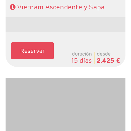
Vietnam Ascendente y Sapa
Reservar
duración
desde
15 días
2.425 €
- Salidas: Martes y sábados
- Ruta: Ha noi 4n + Ha long 1n + 3n K. Lumpur + 4n
Bali (ampliables)
- Categoría hotelera: A elegir por el cliente.
- Régimen: Según programa.