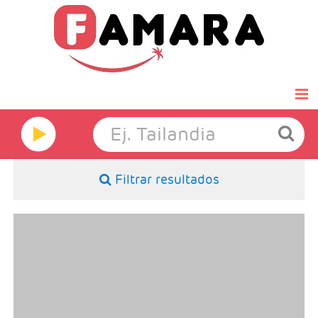
Inicio
Famara Select
Filtrar resultados
Luna de miel
Grandes Viajes
- Salidas: Martes y Sábados
- Ruta: Ha noi 2n + Ha long 1n + Hoia An 2n
- Categoría hotelera: A elegir por el cliente.
Hoteles
- Régimen:Desayunos + 3 almuerzos + 1 cena
Ofertas Exprés