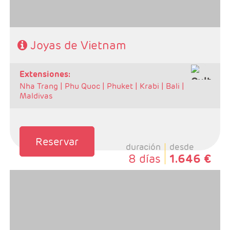
Joyas de Vietnam
extensiones:
Nha Trang |
Phu Quoc |
Phuket |
Krabi |
Bali |
Maldivas
Reservar
duración
desde
8 días
1.646 €
- Salidas: Martes
- Ruta: 2 noches Ho Chi Minh, 2 noches Hoi An, 2
noches Hue, 1 noche Hanoi
- Categoría hotelera: A elegir por el cliente.
- Régimen:Desayunos + 8 + 1 cena