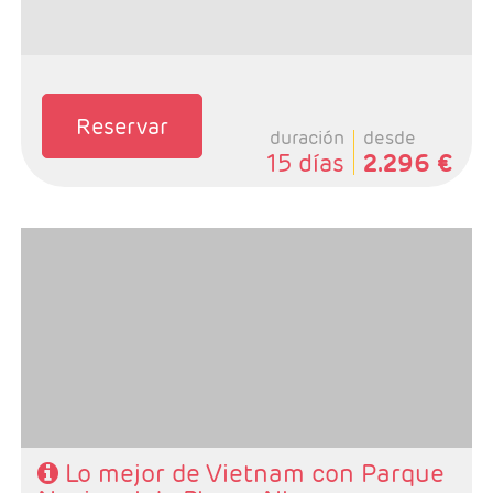
Reservar
duración
desde
15 días
2.296 €
- Salidas: Miércoles
- Ruta: 2n Ho Chi Minh, 2n Hoi An, 1n Hue, 1n Quang
Binh, 1n en tren nocturno, 1n Hanoi y 1n Halong
- Categoría hotelera: A elegir por el cliente.
- Régimen:Desayunos + 5 almuerzos + 1 cena
Lo mejor de Vietnam con Parque