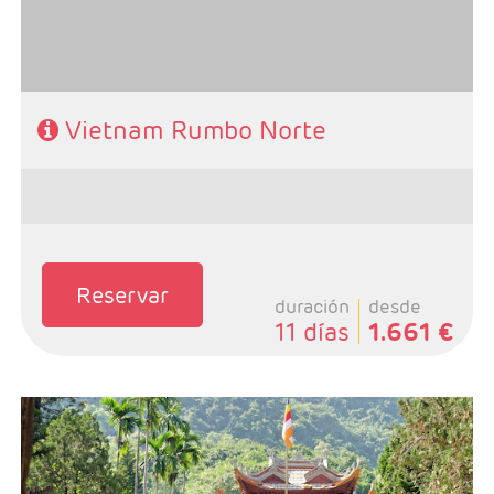
Vietnam Rumbo Norte
Reservar
duración
desde
11 días
1.661 €
- Salidas: Lunes
- Ruta: 3 noches Ho Chi Minh, 2 noches Hoi An, 2
noches Hue, 2 noches Hanoi
- Categoría hotelera: A elegir por el cliente.