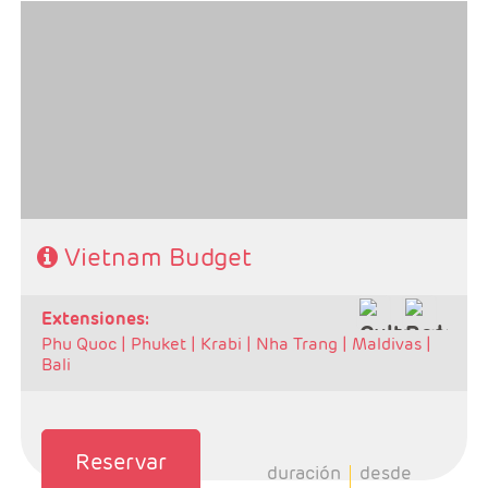
- Salidas: Martes y Sábados.
- Ruta: Ha noi 2n + Ha long 1n + Hoi an 2n + Hue 1n +
Saigón 2n.
- Categoría hotelera: A elegir por el cliente.
- Régimen: MP o PC
Vietnam Budget
extensiones:
Phu Quoc |
Phuket |
Krabi |
Nha Trang |
Maldivas |
Bali
Reservar
duración
desde