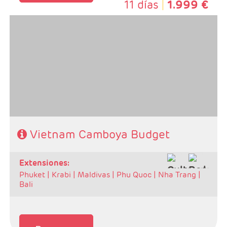
11 días
1.999 €
- Salidas: Martes y Sábados.
- Ruta: Ha noi 2n + Ha long 1n + Hoi an 2n + Hue 1n +
Saigón 2n + Siem Reap 2n.
- Categoría hotelera: A elegir por el cliente.
- Régimen: MP o PC
Vietnam Camboya Budget
extensiones:
Phuket |
Krabi |
Maldivas |
Phu Quoc |
Nha Trang |
Bali