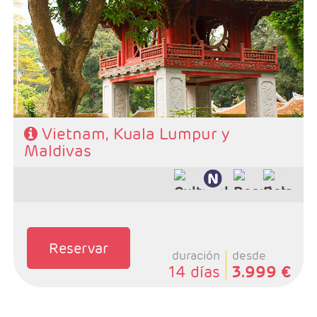
- Ruta: Ha noi 4n + Ha long 1n + 3n K. Lumpur + 4n
Maldivas (ampliables)
- Categoría hotelera: A elegir por el cliente.
- Régimen: Según programa
Vietnam, Kuala Lumpur y
Maldivas
Reservar
duración
desde
14 días
3.999 €