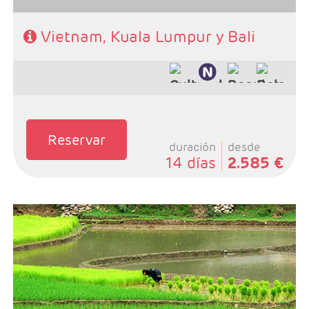
Vietnam, Kuala Lumpur y Bali
Reservar
duración
desde
14 días
2.585 €
- Salidas: Domingos.
- Ruta: Sapa 1n + tren 2n + Ha noi 1n + Ha long 1n +
Hoi an 2n + Hue 2n + Saigón 2n.
- Categoría hotelera: A elegir por el cliente.
- Régimen: Según programa.