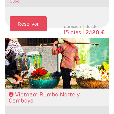
Quoc
Reservar
duración
desde
15 días
2.120 €
- Salidas: Martes
- Ruta: 2 noches Ho Chi Minh, 2 noches Hoi An, 2
noches Hue, 1 noche Hanoi y 2 noches Camboya.
- Categoría hotelera: A elegir por el cliente.
- Régimen:Desayunos + 8 + 1 cena
Vietnam Rumbo Norte y
Camboya