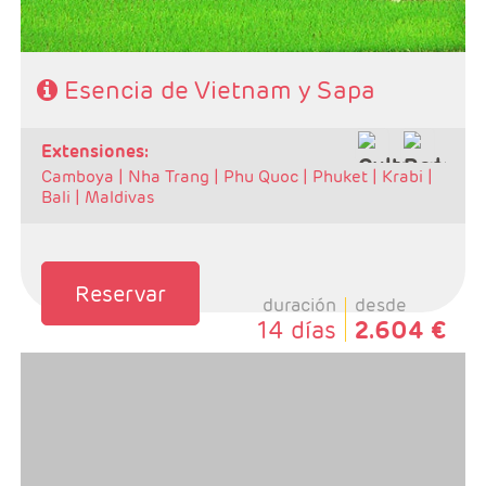
Esencia de Vietnam y Sapa
extensiones:
Camboya |
Nha Trang |
Phu Quoc |
Phuket |
Krabi |
Bali |
Maldivas
Reservar
duración
desde
14 días
2.604 €
- Salidas: Martes.
- Ruta: Ha noi 2n + Ha long 1n + Hoi an 2n + Hue 2n +
Saigón 2n + Siem Reap 3n.
- Categoría hotelera: A elegir por el cliente.
- Régimen: Según programa.