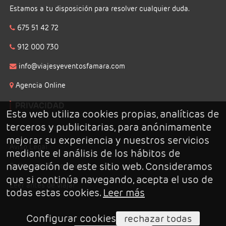
Estamos a tu disposición para resolver cualquier duda.
675 51 42 72
912 000 730
info@viajesyeventosfamara.com
Agencia Online
PRIVACIDAD
Esta web utiliza cookies propias, analíticas de
terceros y publicitarias, para anónimamente
Politica de privacidad
mejorar su experiencia y nuestros servicios
Aviso Legal
mediante el análisis de los hábitos de
navegación de este sitio web. Consideramos
Politica de Cancelación
que si continúa navegando, acepta el uso de
Leer antes de viajar
todas estas cookies.
Leer más
Configurar cookies
rechazar todas