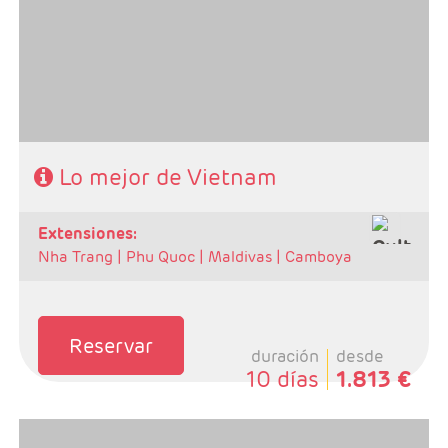
1n Halong
- Categoría hotelera: A elegir por el cliente.
- Régimen:Desayunos + 2 almuerzos + 1 cena
Lo mejor de Vietnam
extensiones:
Nha Trang |
Phu Quoc |
Maldivas |
Camboya
Reservar
duración
desde
10 días
1.813 €
- Salidas: Martes de junio a noviembre