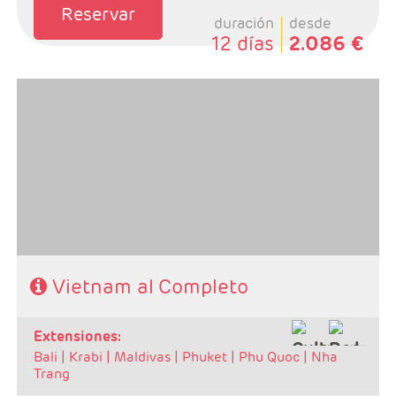
Reservar
duración
desde
12 días
2.086 €
- Salidas: Lunes y Viernes.
- Ruta: Ha noi 3n + Ha long 1n + Hoi an 2n + Hue 1n +
Saigón 2n.
- Categoría hotelera: A elegir por el cliente.
- Régimen: MP o PC
Vietnam al Completo
extensiones:
Bali |
Krabi |
Maldivas |
Phuket |
Phu Quoc |
Nha
Trang