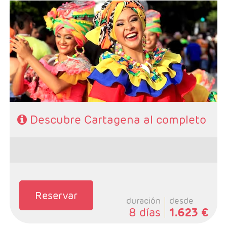
- Salidas: Diarias
- Ruta: 6 noches Cartagena (ampliables)
- Categoría hotelera: Libre elección
- Régimen: Según programa
Descubre Cartagena al completo
Reservar
duración
desde
8 días
1.623 €