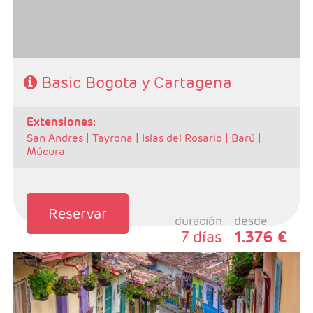
Basic Bogota y Cartagena
extensiones:
San Andres |
Tayrona |
Islas del Rosario |
Barú |
Múcura
Reservar
duración
desde
7 días
1.376 €
- Salidas: Diarias
- Ruta: 2 noches Bogotá y 2 noches Medellin
(ampliables)
- Categoría hotelera: Libre elección