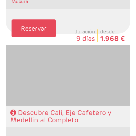
Múcura
Reservar
duración
desde
9 días
1.968 €
- Salidas: Diarias
- Ruta: 3 noches Cali, 3 noches zona Cafetera y 3
noches Medellin (ampliables)
- Categoría hotelera: Varias
- Régimen: Según programa
Descubre Cali, Eje Cafetero y
Medellin al Completo