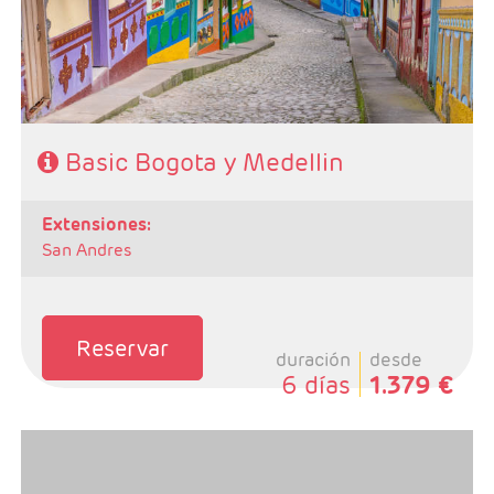
- Régimen: Alojamiento y Desayuno
Basic Bogota y Medellin
extensiones:
San Andres
Reservar
duración
desde
6 días
1.379 €
- Salidas: Diarias
- Ruta: 2 noches Cali y 2 noches Medellin (ampliables)