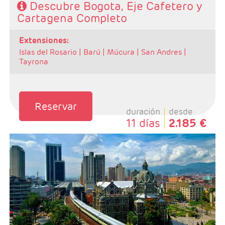
Descubre Bogota, Eje Cafetero y
Cartagena Completo
extensiones:
Islas del Rosario |
Barú |
Múcura |
San Andres |
Tayrona
Reservar
duración
desde
11 días
2.185 €
- Salidas: Diarias
- Ruta: 3 Noches Medellin, 3 noches zona Cafetera y 3
noches Cartegena (ampliables)
- Categoría hotelera: Varios
- Régimen:Según programa