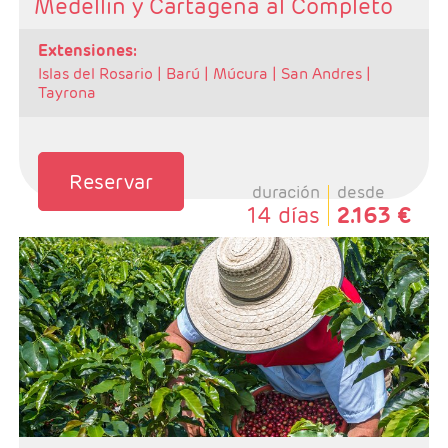
Medellin y Cartagena al Completo
extensiones:
Islas del Rosario |
Barú |
Múcura |
San Andres |
Tayrona
Reservar
duración
desde
14 días
2.163 €
- Salidas: Diarias
- Ruta: 3 noches Bogotá, 3 noches zona Cafetera y 3
noches Cartegena
- Categoría hotelera: De libre elección
- Régimen: Según programa