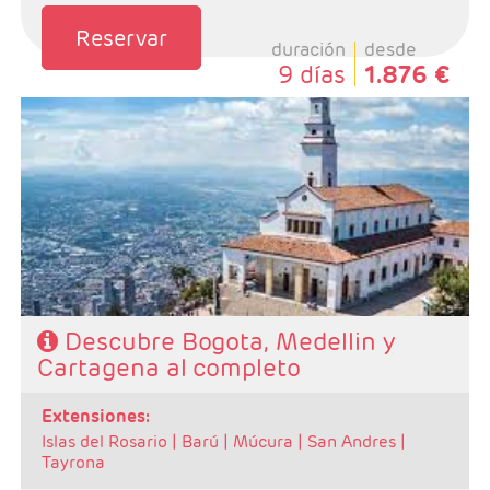
Reservar
duración
desde
9 días
1.876 €
- Salidas: Diarias
- Ruta: 3 noches Bogotá, 3 nochesMedellin y 3 noches
Cartagena (ampliables)
- Categoría hotelera: Libre elección
- Régimen: Según programa
Descubre Bogota, Medellin y
Cartagena al completo
extensiones:
Islas del Rosario |
Barú |
Múcura |
San Andres |
Tayrona