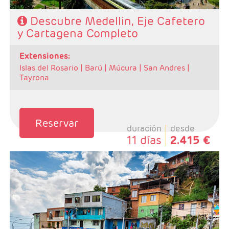
Descubre Medellin, Eje Cafetero
y Cartagena Completo
extensiones:
Islas del Rosario |
Barú |
Múcura |
San Andres |
Tayrona
Reservar
duración
desde
11 días
2.415 €
- Salidas: Diarias
- Ruta: 2 noches Bogotá, 2 noches zona Cafetera, 2
noches Medellín y 3 noches Cartagena
- Categoría hotelera: Turista, T.Superior y Primera
- Régimen: Alojamiento y Desayuno