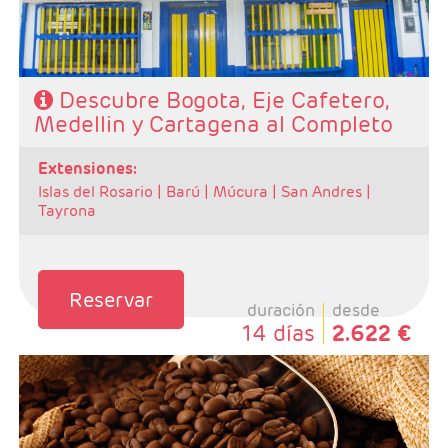
Descubre Bogota, Eje Cafetero,
Medellin y Cartagena al Completo
extensiones:
Islas del Rosario |
Barú |
Múcura |
San Andres |
Tayrona
Reservar
duración
desde
14 días
2.622 €
- Salidas: Diarias
- Ruta: 2 noches Cali, 2 noches zona Cafetera, 2
noches Medellín y 3 noches Cartagena (ampliables)
- Categoría hotelera: Turista, T.Superior y Primera