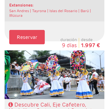
extensiones:
San Andres |
Tayrona |
Islas del Rosario |
Barú |
Múcura
Reservar
duración
desde
9 días
1.997 €
- Salidas: Diarias
- Ruta: 3 noches Cali, 3 noches zona Cafetera, 3
noches Medellin y 3 noches Cartegena (ampliables)
- Categoría hotelera: Varias
- Régimen: Según programa
Descubre Cali, Eje Cafetero,