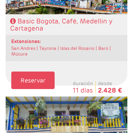
Basic Bogota, Café, Medellin y
Cartagena
extensiones:
San Andres |
Tayrona |
Islas del Rosario |
Barú |
Múcura
Reservar
duración
desde
11 días
2.428 €
- Salidas: Diarias
- Ruta: 3 noches Bogotá, 3 noches zona Cafetera, 3
noches Medellin y 3 noches Cartegena (ampliables)
- Categoría hotelera: Varias
- Régimen: Según programa