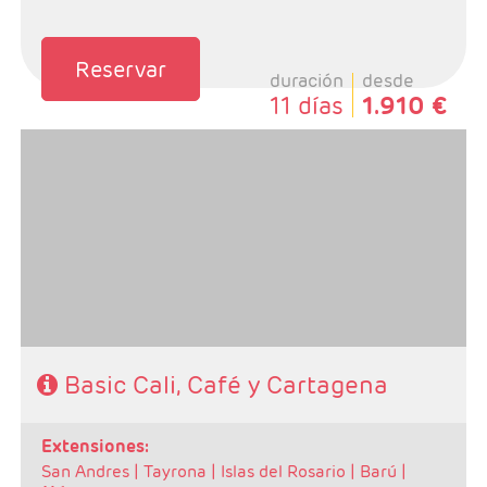
Reservar
duración
desde
11 días
1.910 €
- Salidas: Diarias
- Ruta: 2 noches Bogotá, 2 nohes zona cafetera y 3
noches Cartagena (ampliables)
- Categoría hotelera: Libre elección
- Régimen: Alojamiento y Desayuno en Bogota y Zona
Cafetera y de libre elección en Cartagena
Basic Cali, Café y Cartagena
extensiones:
San Andres |
Tayrona |
Islas del Rosario |
Barú |