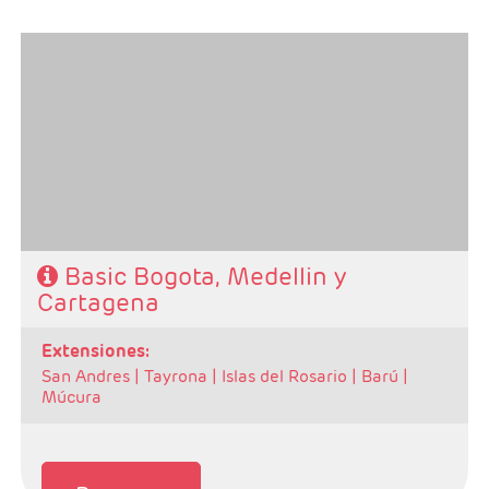
- Salidas: Diarias
- Ruta: 2 noches Bogotá y 3 noches Cartagena
- Categoría hotelera: Turista, T.Superior y Primera
- Régimen: Alojamiento y Desayuno
Basic Bogota, Medellin y
Cartagena
extensiones:
San Andres |
Tayrona |
Islas del Rosario |
Barú |
Múcura