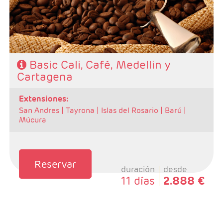
- Régimen: Alojamiento y Desayuno
Basic Cali, Café, Medellin y
Cartagena
extensiones:
San Andres |
Tayrona |
Islas del Rosario |
Barú |
Múcura
Reservar
duración
desde
11 días
2.888 €