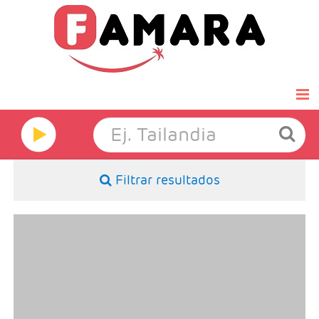
Inicio
Famara Select
Filtrar resultados
Luna de miel
Grandes Viajes
- Salidas: Diarias
- Ruta: 2 noches Cali y 3 noches Cartagena
(ampliables)
Hoteles
- Categoría hotelera: Turista, T.Superior y Primera
- Régimen: Alojamiento y Desayuno
Ofertas Exprés