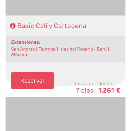
Basic Cali y Cartagena
Características
extensiones:
San Andres |
Tayrona |
Islas del Rosario |
Barú |
Múcura
Reservar
duración
desde
7 días
1.261 €
- Salidas: Diarias
- Ruta: 2 noches Bogotá y 3 noches Cartagena
- Categoría hotelera: Turista, T.Superior y Primera
- Régimen: Alojamiento y Desayuno