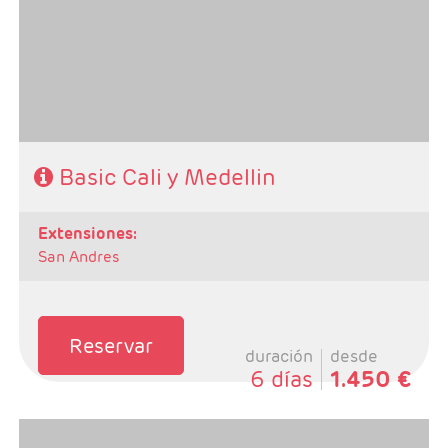
- Categoría hotelera: Libre elección
- Régimen: Alojamiento y Desayuno
Basic Cali y Medellin
extensiones:
San Andres
Reservar
duración
desde
6 días
1.450 €
- Salidas: Diarias