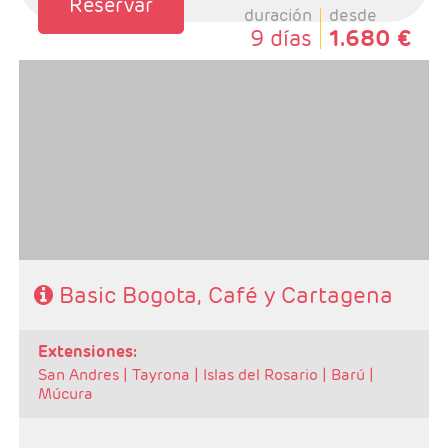
Reservar
duración
desde
9 días
1.680 €
- Salidas: Diarias
- Ruta: 2 noches Bogotá, 2 noches zona Cafetera y 3
noches Cartagena
- Categoría hotelera: Turista, T.Superior y Primera
- Régimen: Alojamiento y Desayuno
Basic Bogota, Café y Cartagena
extensiones:
San Andres |
Tayrona |
Islas del Rosario |
Barú |
Múcura