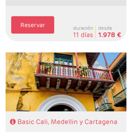
Reservar
duración
desde
11 días
1.978 €
- Salidas: Diarias
- Ruta: 2 noches Cali, 2 noches Medellin y 3 noches
Cartagena (ampliables)
- Categoría hotelera: Libre elección
- Régimen: Alojamiento y Desayuno
Basic Cali, Medellin y Cartagena