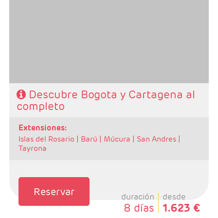
- Ruta: 3 noches Bogotá y 3 noches Cartagena
(ampliables)
- Categoría hotelera: Libre elección
- Régimen: Según programa
Descubre Bogota y Cartagena al
completo
extensiones:
Islas del Rosario |
Barú |
Múcura |
San Andres |
Tayrona
Reservar
duración
desde
8 días
1.623 €