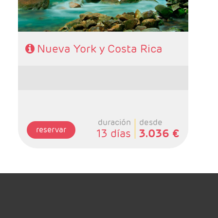
Nueva York y Costa Rica
duración
desde
reservar
13 días
3.036 €