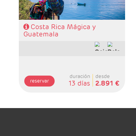
cenas.
Costa Rica Mágica y
Guatemala
duración
desde
reservar
13 días
2.891 €