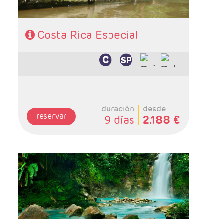
Costa Rica Especial
duración
desde
reservar
9 días
2.188 €
- Salidas: Diarias
- Ruta: 4 noches (ampliables) Nueva York + 7
noches Costa Rica
- Categoría hotelera: A su elección
- Régimen: A su elección
- A destacar: Incluye traslados y Alto y Bajo
Manhatan