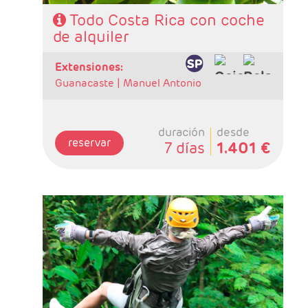
Todo Costa Rica con coche
de alquiler
extensiones:
Guanacaste |
Manuel Antonio
duración
desde
reservar
7 días
1.401 €
- Salidas: Diarias
- Ruta: 1 noche San José, 2 noches Puerto
Viejo, 2 noches Arenal, 2 noches Tortuguero, 2
noches Rincón de la Vieja y 2 noches
Monteverde.
- Categoría hotelera: Standard, Primera o
Semilujo
- Régimen: 11 desayunos, 3 almuerzos y 2
cenas