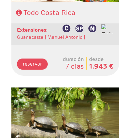
al aeropuerto. Consultar suplemento.
Todo Costa Rica
extensiones:
Guanacaste |
Manuel Antonio |
duración
desde
reservar
7 días
1.943 €
- Salidas: Diarias
- Ruta: 2 noches San José, 2 noches
Tortuguero, 1 noche Arenal y 2 noches
Monteverde.
- Categoría hotelera: Standard, Primera o
semilujo
- Régimen: 7 desayunos, 3 almuerzos y 2
cenas.