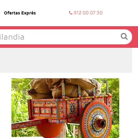
Ofertas Exprés
912 00 07 30
- Salidas: Diarias
- Ruta: 1 noche San José, 2 noches Volcán
Arenal y 2 noches Tortuguero.
- Categoría hotelera: Standard, Primera o
Semilujo
- Régimen: 5 desayunos, 3 almuerzos y 2
cenas
- IMPORTANTE: Si selecciona un vuelo de
regreso anterior a las 15:00hrs tendrá un
suplemento por realizar el traslado en privado