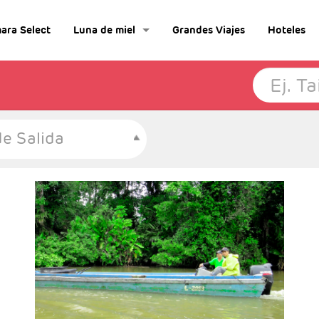
ara Select
Luna de miel
Grandes Viajes
Hoteles
e Salida
- Salidas: Diarias
- Ruta: 1 noche San José, 2 noches Tortuguero,
2 noches Arenal y 2 noches Monteverde.
- Categoría hotelera: Standard, Primera o
Semilujo
- Régimen: 7 desayunos, 3 almuerzos y 2
cenas.