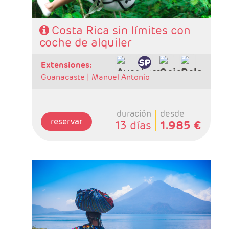
Costa Rica sin límites con
coche de alquiler
extensiones:
Guanacaste |
Manuel Antonio
duración
desde
reservar
13 días
1.985 €
- Salidas: Maartes y Viernes
- Ruta: 1 noche San José, 2 noches Tortuguero,
2 noches Arenal , 2 noches Monteverde y 4
noches Guatemala
- Categoría hotelera: Standard, Primera o
Semilujo
- Régimen: 11 desayunos, 3 almuerzos y 2