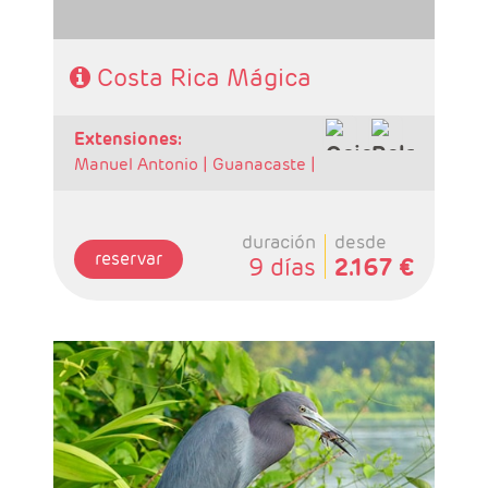
suplemento por realizar el traslado en privado
al aeropuerto. Consultar suplemento.
Costa Rica Mágica
extensiones:
Manuel Antonio |
Guanacaste |
duración
desde
reservar
9 días
2.167 €
- Salidas: Diarias
- Ruta: 1 noche San José, 2 noches Puerto
Viejo, 2 noches Arenal, 2 noches Tortuguero, 2
noches Rincón de la Vieja y 2 noches
Monteverde.
- Categoría hotelera: Standard, Primera o
Semilujo