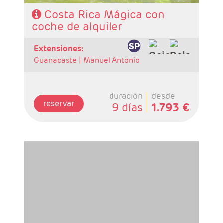
Costa Rica Mágica con
coche de alquiler
extensiones:
Guanacaste |
Manuel Antonio
duración
desde
reservar
9 días
1.793 €
- Salidas: Diarias
- Ruta: 1 noche San José, 2 noches Tortuguero,
2 noches Arenal y 2 noches Monteverde.
- Categoría hotelera: Standard, Primera o
Semilujo
- Régimen: 7 desayunos, 3 almuerzos y 2
cenas.
- IMPORTANTE: Si selecciona un vuelo de
regreso anterior a las 15:00hrs tendrá un