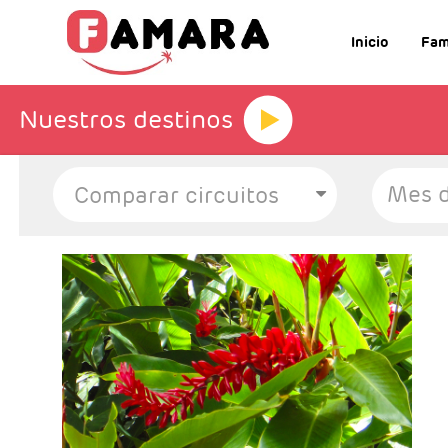
Inicio
Fam
Nuestros destinos
Mes d
- Salidas: Diarias
- Ruta: 1 noche San José, 2 noches Volcán
Arenal y 2 noches Tortuguero.
- Categoría hotelera: Standard, Primera o
Semilujo
- Régimen: 5 desayunos, 3 almuerzos y 2
cenas