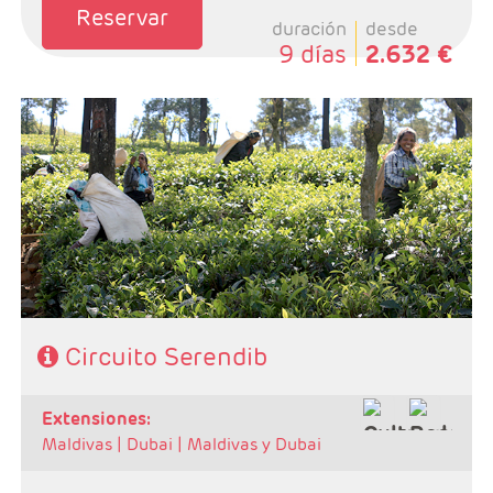
Reservar
duración
desde
9 días
2.632 €
- Salidas: Según calendario
- Ruta:1 noche en Hikkaduwa, 1 noche en P.N Yala o
Tissamaharama, 1 noche en Ella, 1 noche en Kandy, 2
noches en Habarana y 1 noche en Colombo,
- Categoría hotelera: Primera Superior.
- Régimen: Pensión completa (7 Desayunos, 6 comidas
y 6 cenas).
SE NECESITA VISADO PARA VIAJAR A SRI LANKA
Circuito Serendib
extensiones:
Maldivas |
Dubai |
Maldivas y Dubai