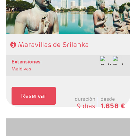
- Régimen: 7 Desayunos, 5 almuerzos y 6 cenas
Maravillas de Srilanka
extensiones:
Maldivas
Reservar
duración
desde
9 días
1.858 €
Salidas: Martes
Ruta: 2 noches kandy, 2 noches Habarana y 1 noche