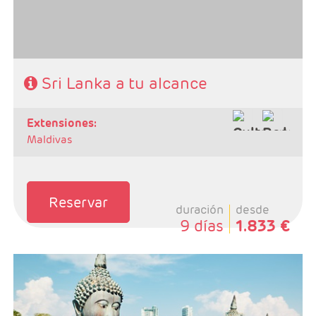
Sri Lanka a tu alcance
extensiones:
Maldivas
Reservar
duración
desde
9 días
1.833 €
- Salidas: Lunes
- Ruta: Habarana 2 noches, Kandy 2 noches, Ella 1
noche, Yala 1 noche, Colombo 1 noche.
- Categoría hotelera: 3 / 4*