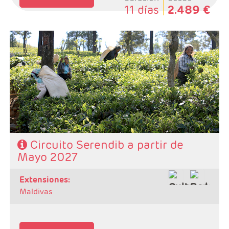
11 días
2.489 €
- Salidas: Según calendario
- Ruta:1 noche en Hikkaduwa, 1 noche en
Tissamaharama, 1 noche en Ella, 1 noche en Kandy, 2
noches en Habarana y 1 noche en Colombo,
- Categoría hotelera: Primera Superior.
- Régimen: Pensión completa (7 Desayunos, 6 comidas
y 6 cenas).
SE NECESITA VISADO PARA VIAJAR A SRI LANKA
Circuito Serendib a partir de
Mayo 2027
extensiones:
Maldivas