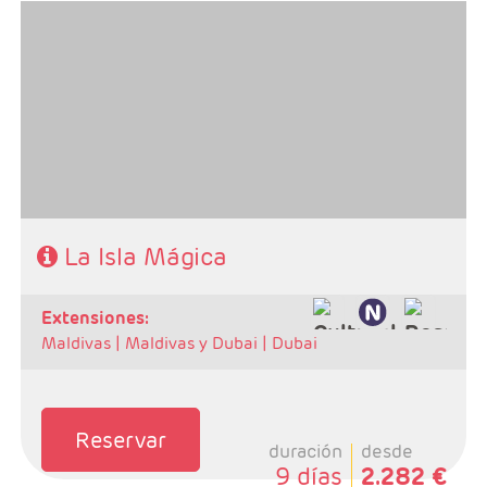
- Salidas: Lunes
- Ruta: Kandy 3 noches, Habarana 2 noches, Galle 2
noches.
- Categoría hotelera: Primera Superior.
- Régimen: 7 Desayunos, 5 comidas y 7 cenas
SE NECESITA VISADO PARA VIAJAR A SRI LANKA
La Isla Mágica
extensiones:
Maldivas |
Maldivas y Dubai |
Dubai
Reservar
duración
desde
9 días
2.282 €