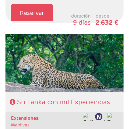
Reservar
duración
desde
9 días
2.632 €
- Salidas: Lunes
- Ruta: 3 noches Kandy, 2 noches Habarana, 1 noche
Galle, 1 noche Yala, 1 noche Mahiyanganaya y 1 noche
Negombo.
- Categoría hotelera: 4 y 5*
- Régimen: 9 Desayunos, 8 comidas y 8 cenas
SE NECESITA VISADO PARA VIAJAR A SRI LANKA
Sri Lanka con mil Experiencias
extensiones:
Maldivas