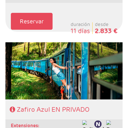
Reservar
duración
desde
11 días
2.833 €
- Salidas: Diarias
- Ruta: 1 noche Galle, 1 noche Yala, 1 noche
Ella/Haputale, 2 noches Kandy, 2 noches Habarana y 1
noche Colombo.
- Categoría hotelera: 4 y 5*
- Régimen: 8 Desayunos, 7 comidas y 6 cenas
Zafiro Azul EN PRIVADO
extensiones: