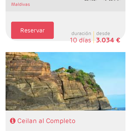
Maldivas
Reservar
duración
desde
10 días
3.034 €
- Salidas: Según calendario
- Ruta: Colombo 1 noche, Jaffna 1 noche, Trinvomalee 2
noches, Dambulla 2 noches, Kandy 2 noches, Ella 1
noche, Udawalawe 1 noche y Bentota 1 noche
- Categoría hotelera: Primera Superior
- Régimen: Según itinerario
SE NECESITA VISADO PARA VIAJAR A SRI LANKA
Ceilan al Completo