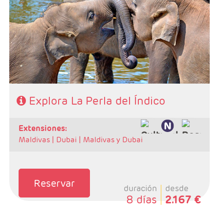
- Ruta: 1 noche Negomno, 1 noche Kandy , 2 noches
Habarana, y 1 noche Colombo
- Categoría hotelera: Primera Superior
- Régimen: Pensión completa (5 Desayunos + 4
comidas + 4 cenas)
SE NECESITA VISADO PARA VIAJAR A SRI LANKA
Explora La Perla del Índico
extensiones:
Maldivas |
Dubai |
Maldivas y Dubai
Reservar
duración
desde
8 días
2.167 €