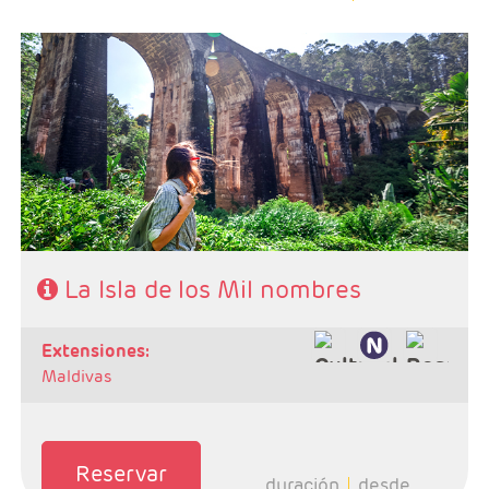
- Salidas: Martes
- Ruta: Kandy 2 noches, Habarana 2 noches, Galle 1
noche, Yala 1 noche, Haputale 1 noche y Negombo 1
noche
- Categoría hotelera: Unica
- Régimen: 8 Desayunos, 7 comidas y 7 cenas
SE NECESITA VISADO PARA VIAJAR A SRI LANKA
La Isla de los Mil nombres
extensiones:
Maldivas
Reservar
duración
desde