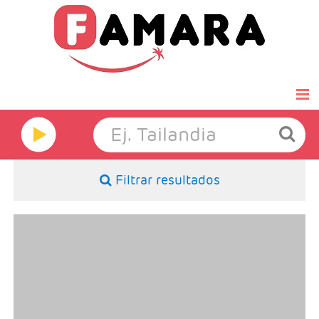
Inicio
Famara Select
Filtrar resultados
Luna de miel
Grandes Viajes
-Salida: Martes, según calendario
-Ruta: 1 noche Colombo, , 2n Habarana o Sigiriya, 1n
Kandy, 1n Nuwara eliya, 1n Tissamaharama, 1n
Hoteles
Beruwala/Bentota
-Categoría hotelera: Standard, Superior o Deluxe
-Régimen: Media pensión o pensión completa
Ofertas Exprés