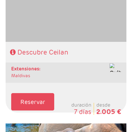
Colombo
Régimen: 5 desayunos, 4 almuerzos y 4 cenas
Hoteles: 4/5*
SE NECESITA VISADO PARA VIAJAR A SRI LANKA
Descubre Ceilan
extensiones:
Maldivas
Reservar
duración
desde
7 días
2.005 €
- Salidas: Según calendario