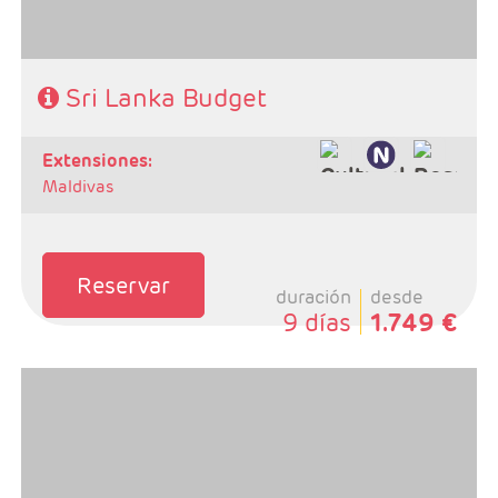
Sri Lanka Budget
extensiones:
Maldivas
Reservar
duración
desde
9 días
1.749 €
-Salida: Martes, según calendario.
-Ruta: 1 noche Colombo, 1n Tissamaharama, 1n Kandy,
3n Habarana y 1n Negombo.
-Categoría hotelera: Primera Superior
-Régimen: Media pensión o pensión completa