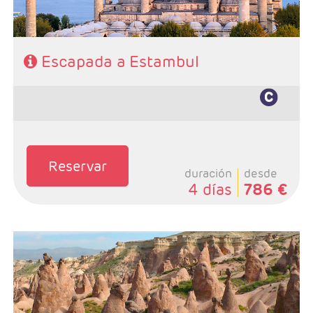
Escapada a Estambul
Reservar
duración
desde
4 días
786 €
- Salidas: Diarias excepto Domingos, según calendario
- Ruta: 4 noches Estambul y 3 noches Capadocia
- Categoría hotelera: Primera, Primera Superior,
Semilujo y Lujo.
- Régimen: 7 desayunos, 3 cenas y 2 Almuerzos