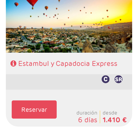
calendario
Ruta; 3n Estambul y 2n Capadocia
Régimen: AD Estambul y PC en Cpadocia
Hoteles: Primera, Primera Superior, Semilujo y Lujo
Estambul y Capadocia Express
Reservar
duración
desde
6 días
1.410 €