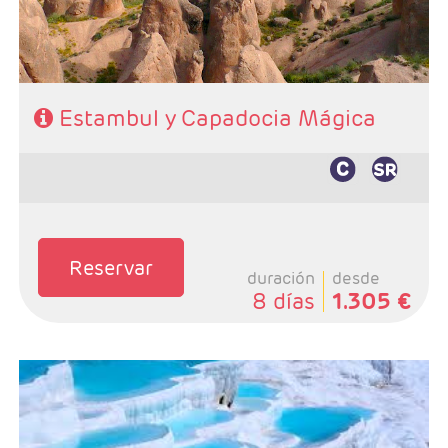
Estambul y Capadocia Mágica
Reservar
duración
desde
8 días
1.305 €
- Salida: Diarias excepto Domingos, según calendario.
- Ruta: 4 noches en Estambul, 2 noches en Capadocia,
1 noche en Pamukkale y 1 noche en Zona de Esmirna.
- Categoría: Primera, Primera Superior, Semilujo y Lujo