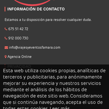
INFORMACIÓN DE CONTACTO
Estamos a tu disposición para resolver cualquier duda.
675 51 42 72
912 000 730
info@viajesyeventosfamara.com
Agencia Online
PRIVACIDAD
Esta web utiliza cookies propias, analíticas de
terceros y publicitarias, para anónimamente
Politica de privacidad
mejorar su experiencia y nuestros servicios
Aviso Legal
mediante el análisis de los hábitos de
navegación de este sitio web. Consideramos
Politica de Cancelación
que si continúa navegando, acepta el uso de
Leer antes de viajar
todas estas cookies.
Leer más