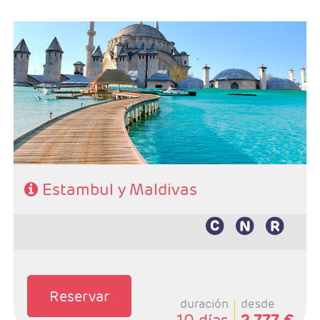
- Salidas: Lunes, martes, miercoles, jueves y sabados
- Ruta: 3 noches Estambul y de libre eleccióm en
Maldivas
- Categoría hotelera: Primera, Primera Superior,
Semilujo y Lujo
- Régimen: Según programa
Estambul y Maldivas
Reservar
duración
desde