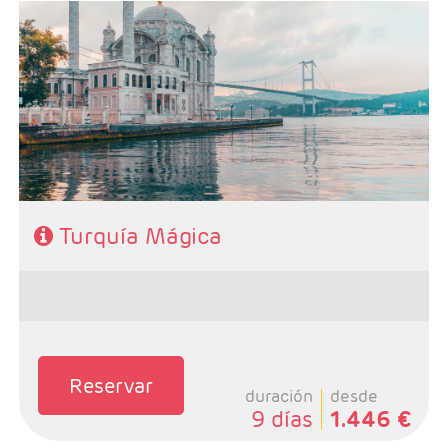
- Salida: Viernes y Sábados
- Ruta: 3 noches en Estambul, 2 noches en Capadocia,
1 noche en Pamukkale, 1 noche en Zona de Esmirna y 1
noche Canakkale
- Categoría: Primera, Primera Superior, Semilujo y Lujo
Turquía Mágica
Reservar
duración
desde
9 días
1.446 €