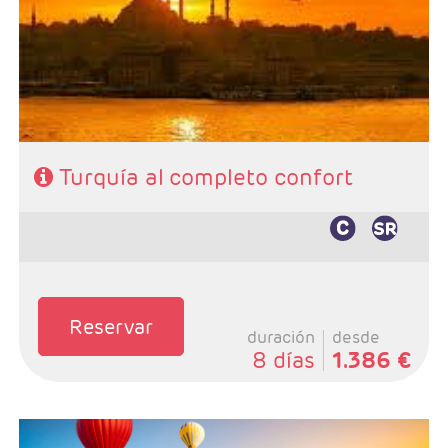
noche Pamukkale
- Categoría hotelera: Primera, Primera Superior,
Semilujo y Lujo.
- Régimen: 8 desayunos, 4 almuerzos y 3 cenas
Turquía al completo confort
Reservar
duración
desde
8 días
1.386 €
Salidas: Martes, Miércoles, Viernes y Sábados, según