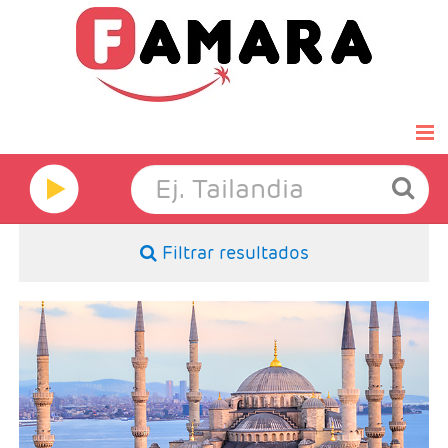
Inicio
Famara Select
Filtrar resultados
Luna de miel
Grandes Viajes
- Salidas: Diarias
- Ruta: 3 noches Estambul (ampliables)
- Categoría hotelera: Primera, Primera Superior,
Hoteles
Semilujo y Lujo
- Régimen: Alojamiento y desayuno
Ofertas Exprés