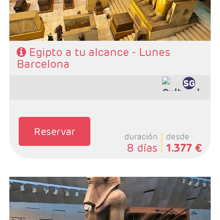
Egipto a tu alcance - Lunes
Barcelona
Reservar
duración
desde
8 días
1.377 €
- Salidas: Lunes desde Madrid
- Ruta: 4 noches crucero y 3 Cairo
- Categoría hotelera: STANDARD - PRIMERA Y
SUPERIOR