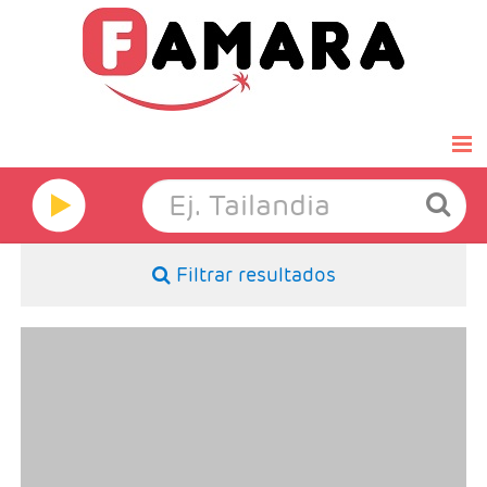
Inicio
Famara Select
Filtrar resultados
Luna de miel
Grandes Viajes
- Salidas: Sabados desde Madrid
- Ruta: 4 noches crucero y 3 Cairo
- Categoría hotelera:STANDAR - PRIMERA - SUPERIOR
Hoteles
- Régimen: PC en crucero y AD en Cairo
-Pago directo en destino: Visado y propinas 65 €
Ofertas Exprés