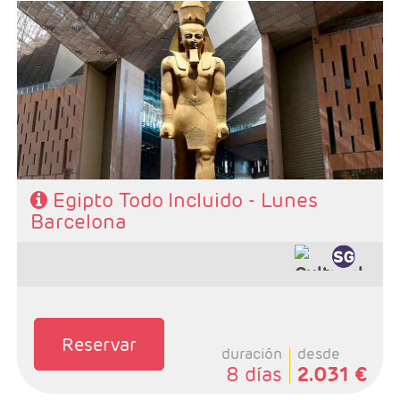
- Salidas: Lunes desde Barcelona
- Ruta: 4 noches crucero y 3 Cairo
- Categoría hotelera: STANDAR - PRIMERA - SUPERIOR
Y PREMIUM
- Régimen: PC en crucero y PC en Cairo
- Incluidas todas las visitas
Egipto Todo Incluido - Lunes
Barcelona
Reservar
duración
desde
8 días
2.031 €