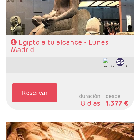
- Régimen: PC en crucero y AD en Cairo
Egipto a tu alcance - Lunes
Madrid
Reservar
duración
desde
8 días
1.377 €
- Salidas: Sabados desde Madrid
- Ruta: 4 noches crucero y 3 Cairo