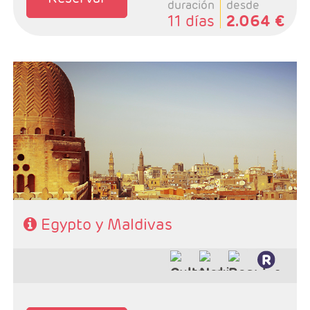
duración
desde
11 días
2.064 €
Salidas:Martes
Ruta: 4 noches Cairo, 3 noches crucero y 4 noches
(ampliables) en Maldivas
Hoteles y régimen Egipto: 5 y 5 Lujo / AD en Cairo y PC
en crucero
En Maldivas: A elección
Visado incluido en el precio
Pago directo en destinos: 35 Euros propinas
Egypto y Maldivas