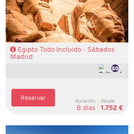
- Categoría hotelera: STANDAR - PRIMERA - SUPERIOR
Y PREMIUM
- Régimen: PC en crucero y PC en Cairo
- Incluidas todas las visitas
Egipto Todo Incluido - Sábados
Madrid
Reservar
duración
desde
8 días
1.752 €
Salidas: Lunes