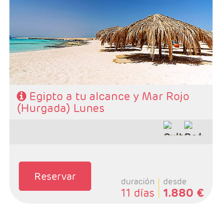
Ruta: 4 noches Cairo y 3 noches Crucero + extensión
Hurgada
Vuelo Régular
Hoteles:. 4*, y 5 Lujo
Régimen: AD en Cairo, PC en crucero
Pago directo en destino: Visado y propinas 65 €
Egipto a tu alcance y Mar Rojo
(Hurgada) Lunes
Reservar
duración
desde
11 días
1.880 €