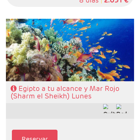
8 días
2.031 €
Salidas: Lunes
Ruta: 4 noches Cairo y 3 noches Crucero + extensión
Sharm el Sheikh
Vuelo Régular
Hoteles:. 4*, y 5 Lujo
Régimen: AD en Cairo, PC en crucero
Pago directo en destino: Visado y propinas 65 €
Egipto a tu alcance y Mar Rojo
(Sharm el Sheikh) Lunes
Reservar