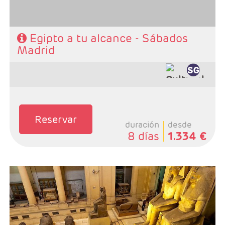
Egipto a tu alcance - Sábados
Madrid
Características
Reservar
duración
desde
8 días
1.334 €
- Salidas: Lunes desde Barcelona
- Ruta: 4 noches crucero y 3 Cairo
- Categoría hotelera: STANDARD - PRIMERA Y
SUPERIOR
- Régimen: PC en crucero y AD en Cairo