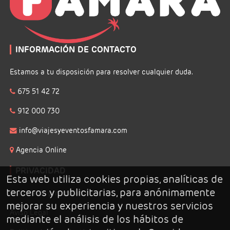
INFORMACIÓN DE CONTACTO
Estamos a tu disposición para resolver cualquier duda.
675 51 42 72
912 000 730
info@viajesyeventosfamara.com
Agencia Online
PRIVACIDAD
Esta web utiliza cookies propias, analíticas de
terceros y publicitarias, para anónimamente
Politica de privacidad
mejorar su experiencia y nuestros servicios
Aviso Legal
mediante el análisis de los hábitos de