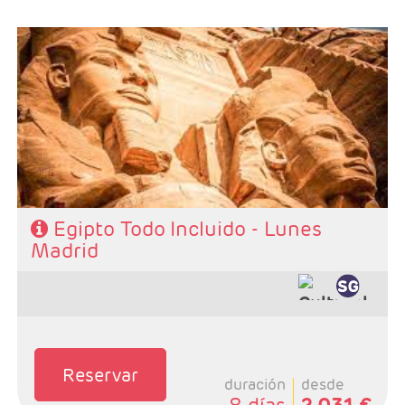
- Salidas: Lunes desde Madrid
- Ruta: 4 noches crucero y 3 Cairo
- Categoría hotelera: STANDAR - PRIMERA - SUPERIOR
Y PREMIUM
- Régimen: PC en crucero y PC en Cairo
- Incluidas todas las visitas
Egipto Todo Incluido - Lunes
Madrid
Reservar
duración
desde