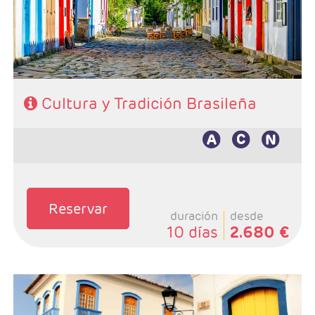
- Régimen: Según programa
Cultura y Tradición Brasileña
Reservar
duración
desde
10 días
2.680 €
- Salidas: Diarias
- Ruta: 3 noches Iguaçu, 2 noches Río y 3 noches