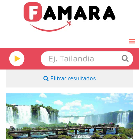
Inicio
Famara Select
Filtrar resultados
Luna de miel
Grandes Viajes
- Salidas: Diarias
- Ruta: 4 noches Rio y 3 noches Iguazú (ampliables)
- Categoría hotelera: De libre elección
Hoteles
- Régimen: Alojamiento y desayuno
Ofertas Exprés