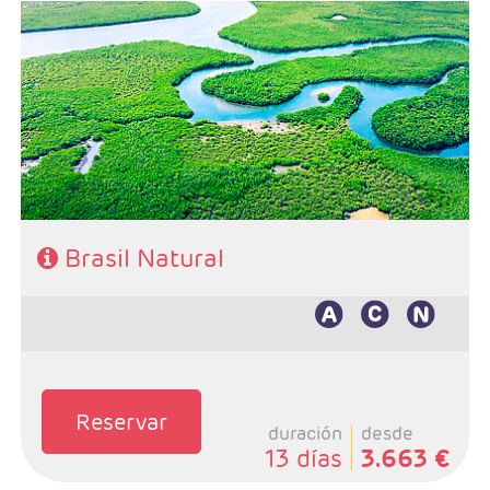
- Salidas: Diarias
- Ruta: 3 noches Rio, 3 noches Amazonía, 2 noche
Manaos y 3 noches Salvador
- Categoría hotelera: De libre elección
- Régimen: Según programa
Brasil Natural
Reservar
duración
desde
13 días
3.663 €