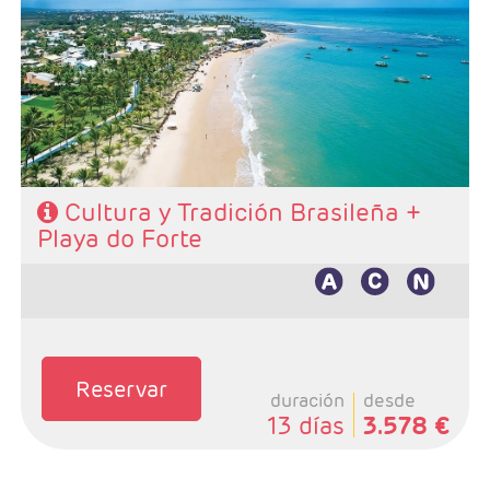
- Ruta: 3 noches Rio, 3 noches Paraty y 2 noches
Salvador + Extensión Playa do Forte 4 noches
- Categoría hotelera: De libre elección
- Régimen: Según programa
Cultura y Tradición Brasileña +
Playa do Forte
Reservar
duración
desde
13 días
3.578 €