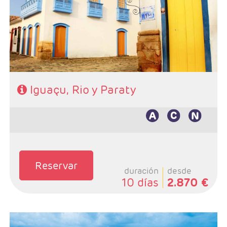
Paraty
- Categoría hotelera: De libre elección
- Régimen: Según programa
Iguaçu, Rio y Paraty
Reservar
duración
desde
10 días
2.870 €
- Salidas: Diarias