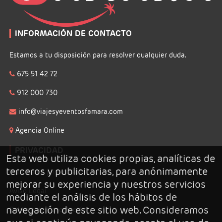
INFORMACIÓN DE CONTACTO
Estamos a tu disposición para resolver cualquier duda.
675 51 42 72
912 000 730
info@viajesyeventosfamara.com
Agencia Online
PRIVACIDAD
Esta web utiliza cookies propias, analíticas de
terceros y publicitarias, para anónimamente
Politica de privacidad
mejorar su experiencia y nuestros servicios
Aviso Legal
mediante el análisis de los hábitos de
navegación de este sitio web. Consideramos
Politica de Cancelación