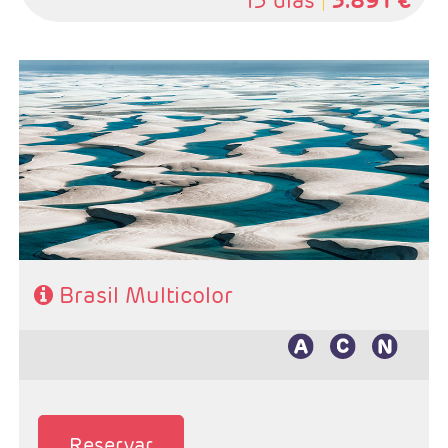
13 días
3.891 €
- Salidas: Diarias
- Ruta: 3 noches Rio, 3 noches Amazonía, 1 noche
Manaos, 2 noche Sao Luis, 2 noches Barreirinhas y 3
noches Salvador
- Categoría hotelera: De libre elección
- Régimen: Según programa
Brasil Multicolor
Reservar