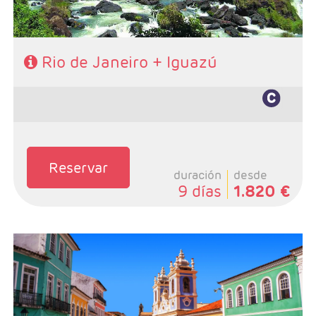
Rio de Janeiro + Iguazú
Características
Reservar
duración
desde
9 días
1.820 €
- Salidas: Diarias
- Ruta: 4 noches Rio, 3 noches Iguazú y 3 noches
Salvador (ampliables)
- Categoría hotelera: De libre elección
- Régimen: Alojamiento y desayuno