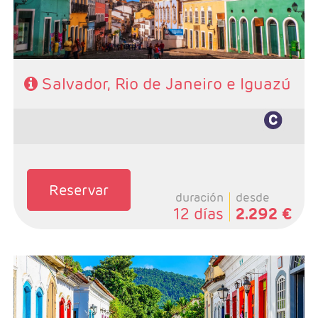
Salvador, Rio de Janeiro e Iguazú
Reservar
duración
desde
12 días
2.292 €
- Salidas: Diarias
- Ruta: 3 noches Rio, 3 noches Paraty y 2 noches
Salvador
- Categoría hotelera: De libre elección