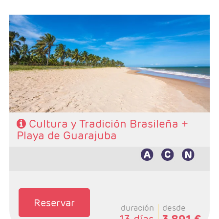
- Salidas: Diarias
- Ruta: 3 noches Rio, 3 noches Paraty y 2 noches
Salvador + Extensión Playa de Guarajuba 4 noches en
Todo Incluido
- Categoría hotelera: De libre elección
- Régimen: Según programa
Cultura y Tradición Brasileña +
Playa de Guarajuba
Reservar
duración
desde