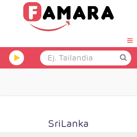
Inicio
Famara Select
Luna de miel
Grandes Viajes
Hoteles
SriLanka
Ofertas Exprés