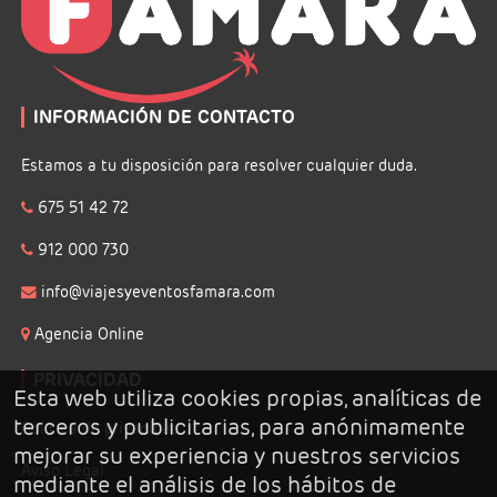
INFORMACIÓN DE CONTACTO
Estamos a tu disposición para resolver cualquier duda.
675 51 42 72
912 000 730
info@viajesyeventosfamara.com
Agencia Online
PRIVACIDAD
Esta web utiliza cookies propias, analíticas de
terceros y publicitarias, para anónimamente
Politica de privacidad
mejorar su experiencia y nuestros servicios
Aviso Legal
mediante el análisis de los hábitos de